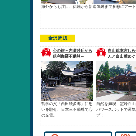
海外からも注目、伝統から新進気鋭まで多彩にアート
金沢周辺
心の旅～内灘砂丘から
白山総本宮しら
倶利伽羅不動尊～
んと白山麓めぐ
哲学の父「西田幾多郎」に思
自然を満喫、霊峰白山
いを馳せ、日本三不動尊で心
パワースポットで運気
の充電。
プ！