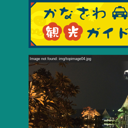
Image not found: img/topimage04.jpg