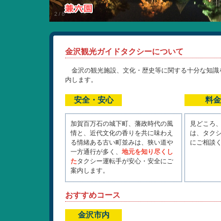
2
/
8
金沢観光ガイドタクシーについて
金沢の観光施設、文化・歴史等に関する十分な知識
内します。
安全・安心
料金
加賀百万石の城下町、藩政時代の風
見どころ
情と、近代文化の香りを共に味わえ
は、タク
る情緒ある古い町並みは、狭い道や
にご相談
一方通行が多く、
地元を知り尽くし
た
タクシー運転手が安心・安全にご
案内します。
おすすめコース
金沢市内